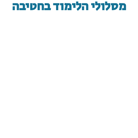
מסלולי הלימוד בחטיבה
כיתת מופ"ת
מסלול ייחודי המרחיב את לימודי מערכות המידע
ומכשיר את הלומדים בו לקראת שירות ביחידות
התקשוב והמודיעין.
קראו עוד