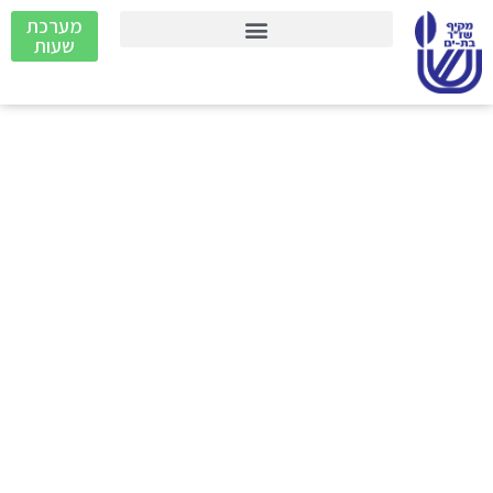
מערכת
שעות
חטיבת
הביניים
שז״ר בת -
ים